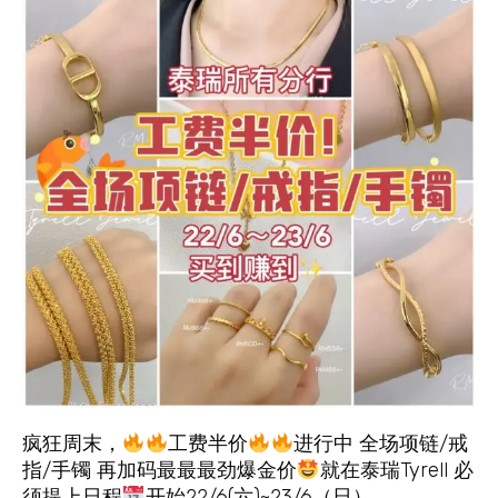
疯狂周末，
工费半价
进行中 全场项链/戒
指/手镯 再加码最最最劲爆金价
就在泰瑞Tyrell 必
须提上日程
开始22/6(六)~23/6（日）