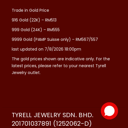
Trade in Gold Price
916 Gold (22K) – RM513
999 Gold (24K) – RM555
9999 Gold (PAMP Suisse only) – RM567/557
last updated on 7/8/2026 18:00pm
The gold prices shown are indicative only. For the
latest prices, please refer to your nearest Tyrell
Jewelry outlet.
TYRELL JEWELRY SDN. BHD.
201701037891 (1252062-D)