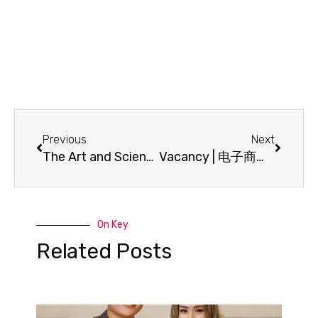
Previous
Next
The Art and Science of Cut in Diamond 4C: A Guide for Discerning Jewelry Enthusiasts
Vacancy | 电子商务运营 E-commerce Operations Executive
On Key
Related Posts