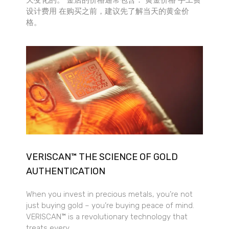
设计费用 在购买之前，建议先了解当天的黄金价
格。
VERISCAN™ THE SCIENCE OF GOLD
AUTHENTICATION
When you invest in precious metals, you’re not
just buying gold – you’re buying peace of mind.
VERISCAN™ is a revolutionary technology that
treats every