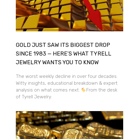
GOLD JUST SAW ITS BIGGEST DROP
SINCE 1983 — HERE’S WHAT TYRELL
JEWELRY WANTS YOU TO KNOW
The worst weekly decline in over four decades.
Witty insights, educational breakdown & expert
analysis on what comes next.
From the desk
of Tyrell Jewelry: