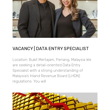
VACANCY | DATA ENTRY SPECIALIST
Location: Bukit Mertajam, Penang, Malaysia We
are seeking a detail-oriented Data Entry
Specialist with a strong understanding of
Malaysia’s Inland Revenue Board (LHDN)
regulations. You will