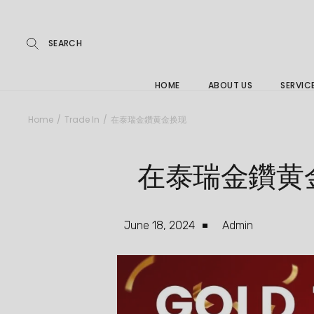
Repairs
Buying
FAQs
HOME
ABOUT US
SERVIC
Jewelle
Home
Trade In
在泰瑞金鑽黄金换现
Care &
Repairs
在泰瑞金鑽黄
Buying
FAQs
June 18, 2024
Admin