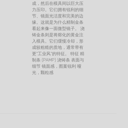
成，然后在模具间以巨大压
力压印。它们拥有锐利的细
节、镜面光洁度和完美的边
缘。这就是为什么精制金条
看起来像一面微型镜子。 浇
铸金条则是将熔化的黄金注
入模具。它们缓慢冷却，形
成较粗糙的质地，通常带有
更“工业风”的特征。 特征 精
制条 (PAMP) 浇铸条 表面与
细节 镜面感，图案锐利 哑
光，颗粒感