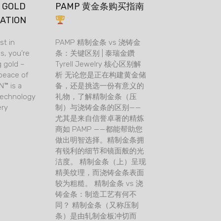
F GOLD
PAMP 黄金条购买指南
ATION
st in
PAMP 精制金条 vs 浇铸金
s, you’re
条：关键区别 | 泰瑞金鑽
g gold –
Tyrell Jewelry 核心区别解
peace of
析 无论您是正在构建黄金储
N™ is a
备，还是挑选一份有意义的
technology
礼物，了解精制金条（压
ery
制）与浇铸金条的区别——
尤其是来自信誉卓著的精炼
商如 PAMP ——都能帮助您
做出明智选择。精制金条拥
有锐利的细节和镜面般的光
洁度。 精制金条（上）呈现
精美纹理，而浇铸金条表面
较为粗糙。 精制金条 vs 浇
铸金条：制造工艺有何不
同？ 精制金条（又称压制
条）是由轧制金板冲切而