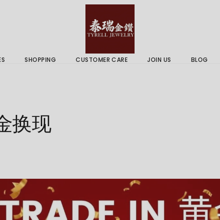
 & Services
Gold Price
 Guides
ES
SHOPPING
CUSTOMER CARE
JOIN US
BLOG
ry Services
Delivery Information
 Advice
Returns Policy
 & Services
Gold Price
金换现
 Guides