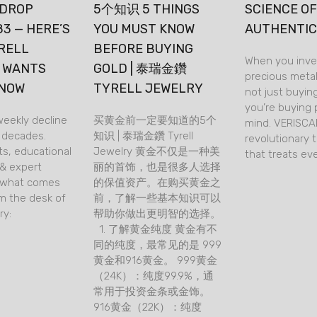
 DROP
5个知识 5 THINGS
SCIENCE O
83 — HERE’S
YOU MUST KNOW
AUTHENTIC
RELL
BEFORE BUYING
When you inve
 WANTS
GOLD | 泰瑞金鑽
precious metal
KNOW
TYRELL JEWELRY
not just buyin
you’re buying 
eekly decline
买黄金前一定要知道的5个
mind. VERISCA
r decades.
知识 | 泰瑞金鑽 Tyrell
revolutionary 
ts, educational
Jewelry 黄金不仅是一种美
that treats ev
& expert
丽的首饰，也是很多人选择
n what comes
的保值资产。在购买黄金之
m the desk of
前，了解一些基本知识可以
ry:
帮助你做出更明智的选择。
1. 了解黄金纯度 黄金有不
同的纯度，最常见的是 999
黄金和916黄金。 999黄金
（24K）：纯度99.9%，通
常用于投资金条或金饰。
916黄金（22K）：纯度