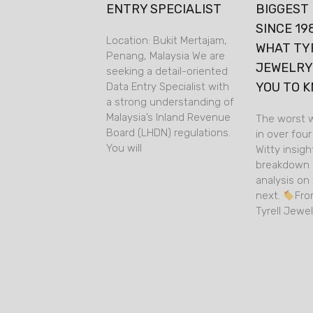
ENTRY SPECIALIST
BIGGEST
SINCE 19
Location: Bukit Mertajam,
WHAT TY
Penang, Malaysia We are
JEWELRY
seeking a detail-oriented
YOU TO 
Data Entry Specialist with
a strong understanding of
Malaysia’s Inland Revenue
The worst w
Board (LHDN) regulations.
in over fou
You will
Witty insigh
breakdown 
analysis o
next.
Fro
Tyrell Jewel