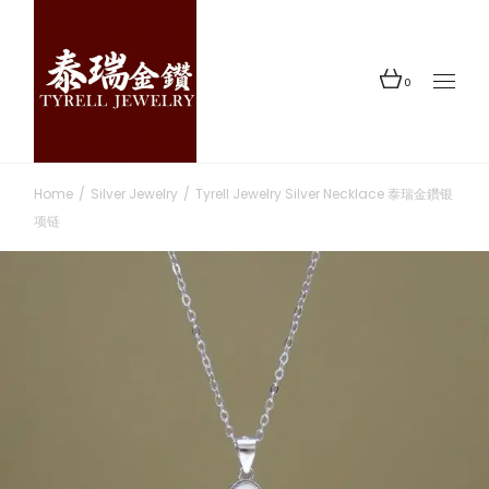
0
Home
Silver Jewelry
Tyrell Jewelry Silver Necklace 泰瑞金鑽银
项链