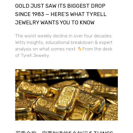
GOLD JUST SAW ITS BIGGEST DROP
SINCE 1983 — HERE’S WHAT TYRELL
JEWELRY WANTS YOU TO KNOW
The worst weekly decline in over four decades.
Witty insights, educational breakdown & expert
analysis on what comes next.
From the desk
of Tyrell Jewelry: