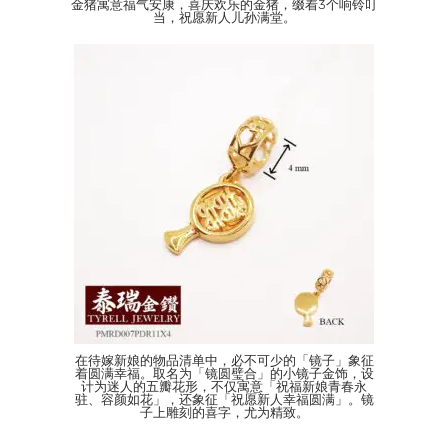
金猪寓意福气安康，喜庆欢乐的金猪，缀着3个响铃叮
当，祝愿新人儿孙满堂。
在待嫁新娘的物品清单中，必不可少的「镜子」象征
着圆满幸福。取名为「镜圆璧合」的小镜子金饰，设
计为迷人的五瓣花形，不仅寓意「祝福新娘青春永
驻、容颜如花」，还象征「祝愿新人幸福圆满」。镜
子上雕刻的喜字，尤为精致。