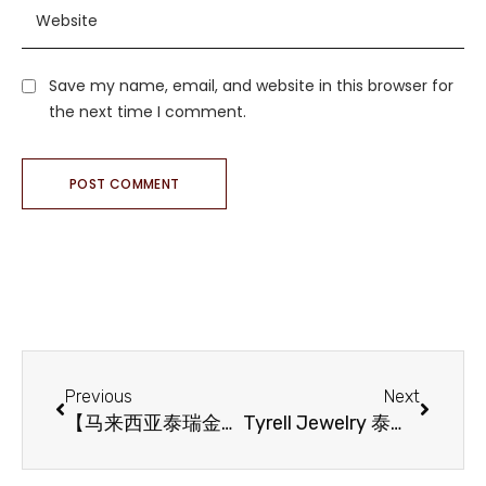
Save my name, email, and website in this browser for
the next time I comment.
POST COMMENT
Previous
Next
【马来西亚泰瑞金鑽】蛇年金首饰
Tyrell Jewelry 泰瑞金鑽龍鳳手鐲