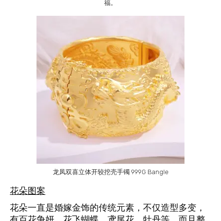
福。
龙凤双喜立体开较挖壳手镯 999G Bangle
花朵图案
花朵一直是婚嫁金饰的传统元素，不仅造型多变，
有百花争妍、花飞蝴蝶、鸢尾花、牡丹等，而且整