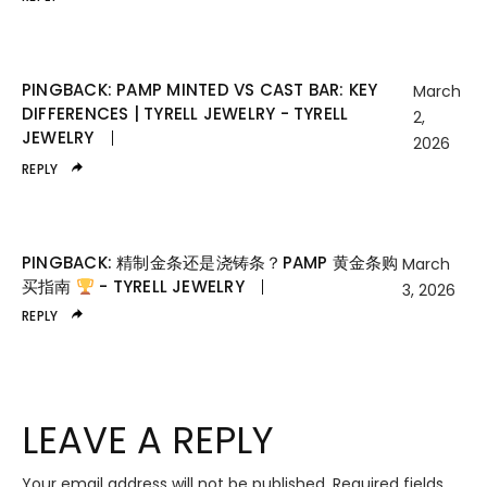
PINGBACK:
PAMP MINTED VS CAST BAR: KEY
March
DIFFERENCES | TYRELL JEWELRY - TYRELL
2,
JEWELRY
2026
REPLY
PINGBACK:
精制金条还是浇铸条？PAMP 黄金条购
March
买指南
- TYRELL JEWELRY
3, 2026
REPLY
LEAVE A REPLY
Your email address will not be published.
Required fields