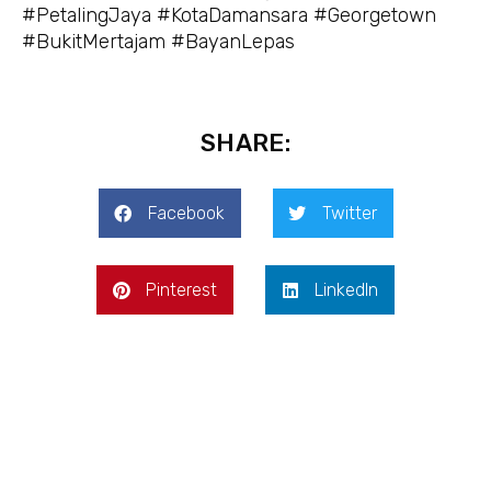
#PetalingJaya #KotaDamansara #Georgetown
#BukitMertajam #BayanLepas
SHARE:
Facebook
Twitter
Pinterest
LinkedIn