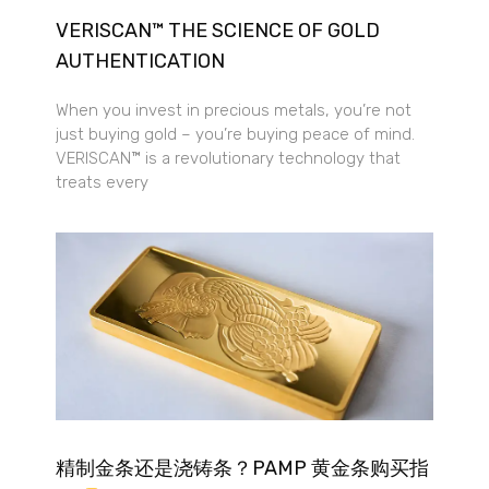
VERISCAN™ THE SCIENCE OF GOLD
AUTHENTICATION
When you invest in precious metals, you’re not
just buying gold – you’re buying peace of mind.
VERISCAN™ is a revolutionary technology that
treats every
精制金条还是浇铸条？PAMP 黄金条购买指