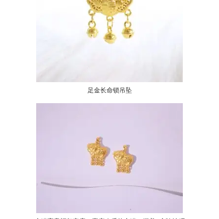
足金长命锁吊坠