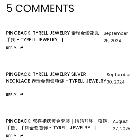
5 COMMENTS
PINGBACK:
TYRELL JEWELRY 泰瑞金鑽龍鳳
September
手鐲 - TYRELL JEWELRY
25, 2024
REPLY
PINGBACK:
TYRELL JEWELRY SILVER
September
NECKLACE 泰瑞金鑽银项链 - TYRELL JEWELRY
30, 2024
REPLY
PINGBACK:
双喜婚庆黄金套装｜结婚耳环、项链、
August
手链、手镯全套首饰 - TYRELL JEWELRY
27, 2025
REPLY