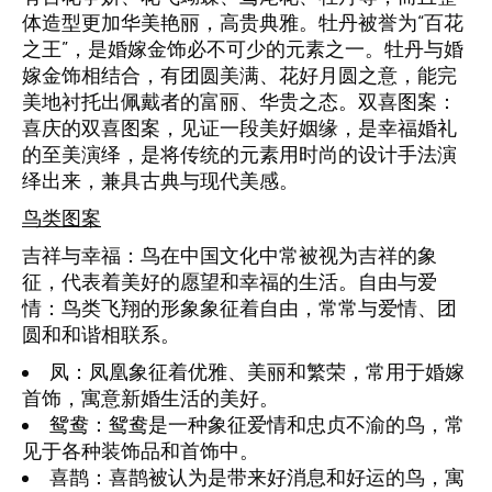
体造型更加华美艳丽，高贵典雅。牡丹被誉为“百花
之王”，是婚嫁金饰必不可少的元素之一。牡丹与婚
嫁金饰相结合，有团圆美满、花好月圆之意，能完
美地衬托出佩戴者的富丽、华贵之态。双喜图案：
喜庆的双喜图案，见证一段美好姻缘，是幸福婚礼
的至美演绎，是将传统的元素用时尚的设计手法演
绎出来，兼具古典与现代美感。
鸟类图案
吉祥与幸福：鸟在中国文化中常被视为吉祥的象
征，代表着美好的愿望和幸福的生活。自由与爱
情：鸟类飞翔的形象象征着自由，常常与爱情、团
圆和和谐相联系。
凤
：凤凰象征着优雅、美丽和繁荣，常用于婚嫁
首饰，寓意新婚生活的美好。
鸳鸯
：鸳鸯是一种象征爱情和忠贞不渝的鸟，常
见于各种装饰品和首饰中。
喜鹊
：喜鹊被认为是带来好消息和好运的鸟，寓