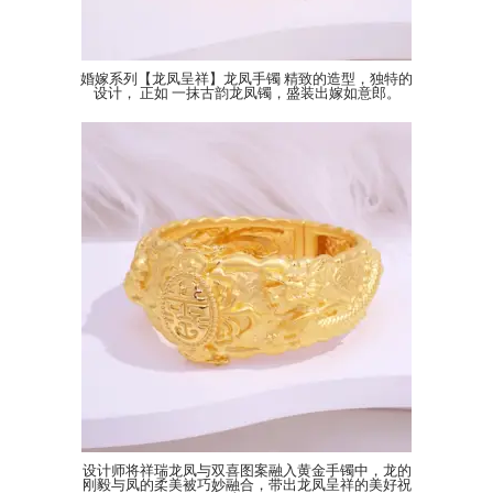
婚嫁系列【龙凤呈祥】龙凤手镯 精致的造型，独特的
设计， 正如 一抹古韵龙凤镯，盛装出嫁如意郎。
设计师将祥瑞龙凤与双喜图案融入黄金手镯中，龙的
刚毅与凤的柔美被巧妙融合，带出龙凤呈祥的美好祝