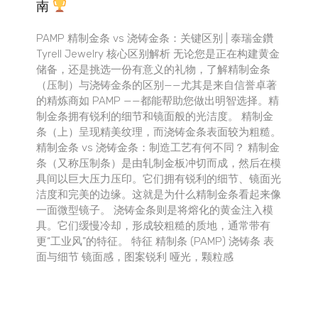
南
PAMP 精制金条 vs 浇铸金条：关键区别 | 泰瑞金鑽
Tyrell Jewelry 核心区别解析 无论您是正在构建黄金
储备，还是挑选一份有意义的礼物，了解精制金条
（压制）与浇铸金条的区别——尤其是来自信誉卓著
的精炼商如 PAMP ——都能帮助您做出明智选择。精
制金条拥有锐利的细节和镜面般的光洁度。 精制金
条（上）呈现精美纹理，而浇铸金条表面较为粗糙。
精制金条 vs 浇铸金条：制造工艺有何不同？ 精制金
条（又称压制条）是由轧制金板冲切而成，然后在模
具间以巨大压力压印。它们拥有锐利的细节、镜面光
洁度和完美的边缘。这就是为什么精制金条看起来像
一面微型镜子。 浇铸金条则是将熔化的黄金注入模
具。它们缓慢冷却，形成较粗糙的质地，通常带有
更“工业风”的特征。 特征 精制条 (PAMP) 浇铸条 表
面与细节 镜面感，图案锐利 哑光，颗粒感