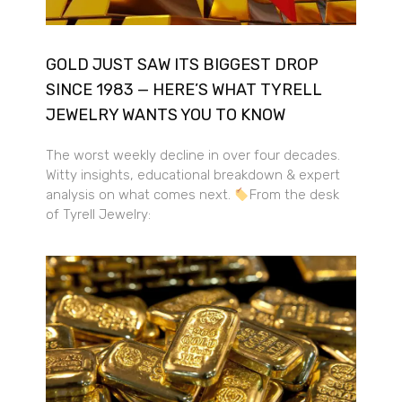
GOLD JUST SAW ITS BIGGEST DROP
SINCE 1983 — HERE’S WHAT TYRELL
JEWELRY WANTS YOU TO KNOW
The worst weekly decline in over four decades.
Witty insights, educational breakdown & expert
analysis on what comes next.
From the desk
of Tyrell Jewelry: