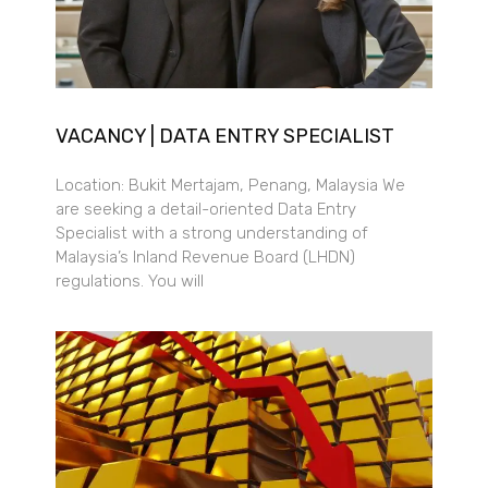
VACANCY | DATA ENTRY SPECIALIST
Location: Bukit Mertajam, Penang, Malaysia We
are seeking a detail-oriented Data Entry
Specialist with a strong understanding of
Malaysia’s Inland Revenue Board (LHDN)
regulations. You will