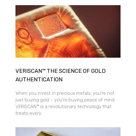
VERISCAN™ THE SCIENCE OF GOLD
AUTHENTICATION
When you invest in precious metals, you’re not
just buying gold – you’re buying peace of mind.
VERISCAN™ is a revolutionary technology that
treats every